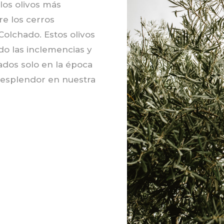
os olivos más
re los cerros
Colchado. Estos olivos
ndo las inclemencias y
ados solo en la época
 esplendor en nuestra