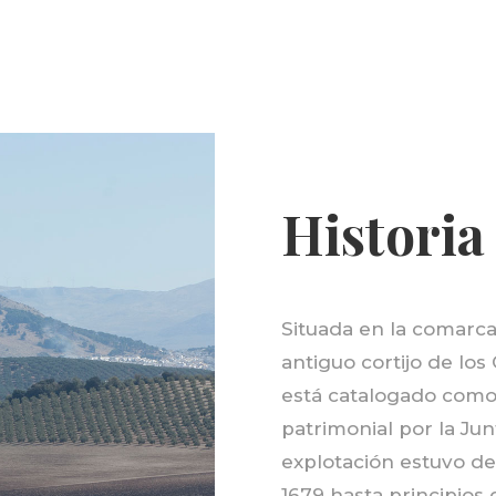
Historia 
Situada en la comarc
antiguo cortijo de lo
está catalogado como 
patrimonial por la Ju
explotación estuvo ded
1679 hasta principios 